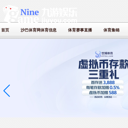
首页
沙巴体育网体育信息
体育赛事直播
体育集锦