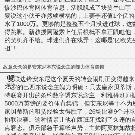
惨沙巴体育网体育信息，活脱脱成了块烫手山芋
要说这小伙子亦然够横祸的，上赛季还值1个亿
水了1000万。更惨的是整整五个月没进过球，
得跳脚。新教授阿隆索上任后根柢不拿正眼瞧他
的契机齐不给。球迷们齐在戏弄：这哪是'亿欧先生
担'！...
故意念念的是安东尼本东说念主的魄力体育集锦
07
曼联边锋安东尼这个夏天的转会闹剧正变得越来
26.08
25岁的巴西东说念主魄力明确：只去皇家贝蒂斯
特联赛开出的条约数字诱东说念主，利雅得班师
5000万英镑的要价体育集锦，但安东尼等于不
家贝蒂斯的租赁经验太得胜了，26场比赛9个进
协联决赛。这种情景让他在西班牙找到了久违的自
点窘态。俱乐部急于算帐声势，主帅阿莫林如故